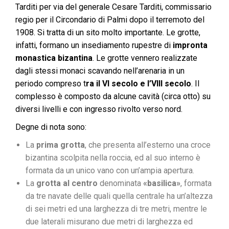
Tarditi per via del generale Cesare Tarditi, commissario
regio per il Circondario di Palmi dopo il terremoto del
1908. Si tratta di un sito molto importante. Le grotte,
infatti, formano un insediamento rupestre di
impronta
monastica bizantina
. Le grotte vennero realizzate
dagli stessi monaci scavando nell’arenaria in un
periodo compreso t
ra il VI secolo e l’VIII secolo
. Il
complesso è composto da alcune cavità (circa otto) su
diversi livelli e con ingresso rivolto verso nord.
Degne di nota sono:
La
prima grotta
, che presenta all’esterno una croce
bizantina scolpita nella roccia, ed al suo interno è
formata da un unico vano con un’ampia apertura.
La
grotta al centro
denominata
«basilica»
, formata
da tre navate delle quali quella centrale ha un’altezza
di sei metri ed una larghezza di tre metri, mentre le
due laterali misurano due metri di larghezza ed