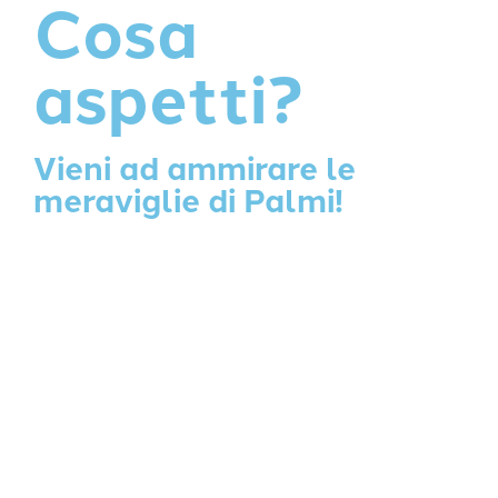
Cosa
aspetti?
Vieni ad ammirare le
meraviglie di Palmi!
Organizza il tuo viaggio a Palmi: scegli fra le numerose
strutture ricettive che possono soddisfare le tue
esigenze
e le variegate attività che possono allietare la tua
permanenza.
Ti aspettiamo!